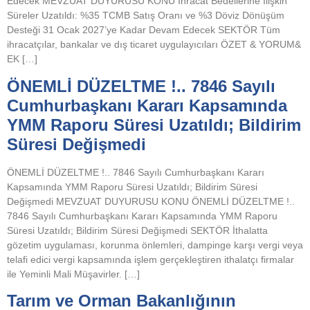
Edecek MEVZUAT DUYURUSU KONU İhracat Bedellerine İlişkin
Süreler Uzatıldı: %35 TCMB Satış Oranı ve %3 Döviz Dönüşüm
Desteği 31 Ocak 2027’ye Kadar Devam Edecek SEKTÖR Tüm
ihracatçılar, bankalar ve dış ticaret uygulayıcıları ÖZET & YORUM&
EK […]
ÖNEMLİ DÜZELTME !.. 7846 Sayılı
Cumhurbaşkanı Kararı Kapsamında
YMM Raporu Süresi Uzatıldı; Bildirim
Süresi Değişmedi
ÖNEMLİ DÜZELTME !.. 7846 Sayılı Cumhurbaşkanı Kararı
Kapsamında YMM Raporu Süresi Uzatıldı; Bildirim Süresi
Değişmedi MEVZUAT DUYURUSU KONU ÖNEMLİ DÜZELTME !..
7846 Sayılı Cumhurbaşkanı Kararı Kapsamında YMM Raporu
Süresi Uzatıldı; Bildirim Süresi Değişmedi SEKTÖR İthalatta
gözetim uygulaması, korunma önlemleri, dampinge karşı vergi veya
telafi edici vergi kapsamında işlem gerçekleştiren ithalatçı firmalar
ile Yeminli Mali Müşavirler. […]
Tarım ve Orman Bakanlığının