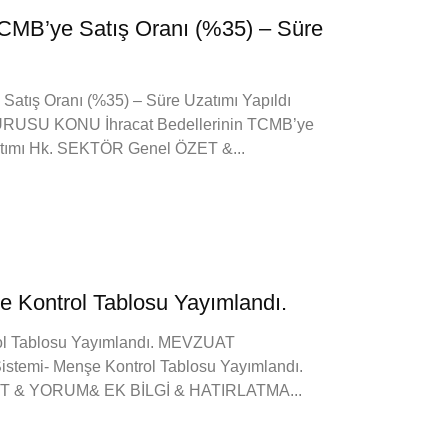
 TCMB’ye Satış Oranı (%35) – Süre
 Satış Oranı (%35) – Süre Uzatımı Yapıldı
USU KONU İhracat Bedellerinin TCMB’ye
atımı Hk. SEKTÖR Genel ÖZET &...
 Kontrol Tablosu Yayımlandı.
ol Tablosu Yayımlandı. MEVZUAT
mi- Menşe Kontrol Tablosu Yayımlandı.
ET & YORUM& EK BİLGİ & HATIRLATMA...