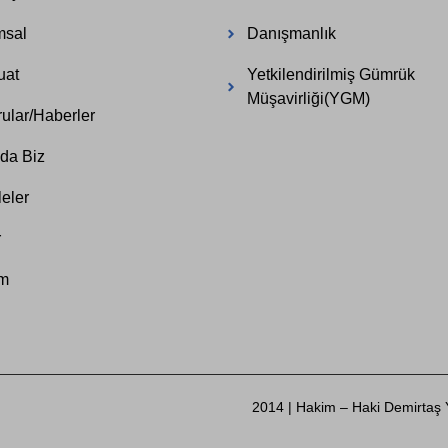
msal
Danışmanlık
uat
Yetkilendirilmiş Gümrük
Müşavirliği(YGM)
ular/Haberler
da Biz
eler
r
im
2014 | Hakim – Haki Demirtaş Ye