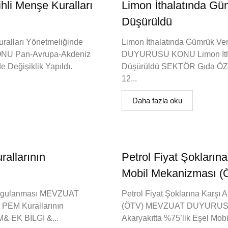
li Menşe Kuralları
Limon İthalatında Gü
Düşürüldü
ralları Yönetmeliğinde
Limon İthalatında Gümrük Ve
NU Pan-Avrupa-Akdeniz
DUYURUSU KONU Limon İthal
 Değişiklik Yapıldı.
Düşürüldü SEKTÖR Gıda Ö
12...
Daha fazla oku
allarının
Petrol Fiyat Şokların
Mobil Mekanizması (
 Uygulanması MEVZUAT
Petrol Fiyat Şoklarına Karşı 
PEM Kurallarının
(ÖTV) MEVZUAT DUYURUSU K
 EK BİLGİ &...
Akaryakıtta %75’lik Eşel Mo