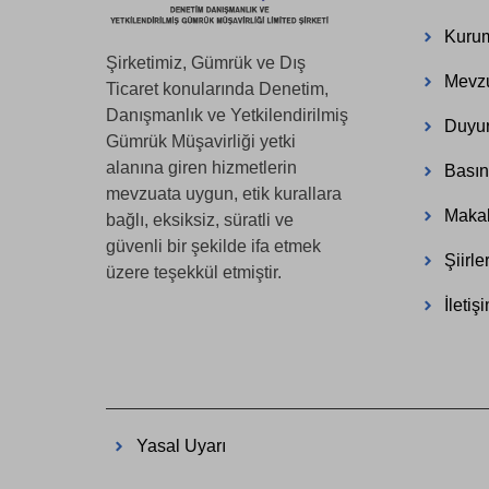
Kuru
Şirketimiz, Gümrük ve Dış
Mevz
Ticaret konularında Denetim,
Danışmanlık ve Yetkilendirilmiş
Duyur
Gümrük Müşavirliği yetki
alanına giren hizmetlerin
Basın
mevzuata uygun, etik kurallara
Makal
bağlı, eksiksiz, süratli ve
güvenli bir şekilde ifa etmek
Şiirle
üzere teşekkül etmiştir.
İletiş
Yasal Uyarı