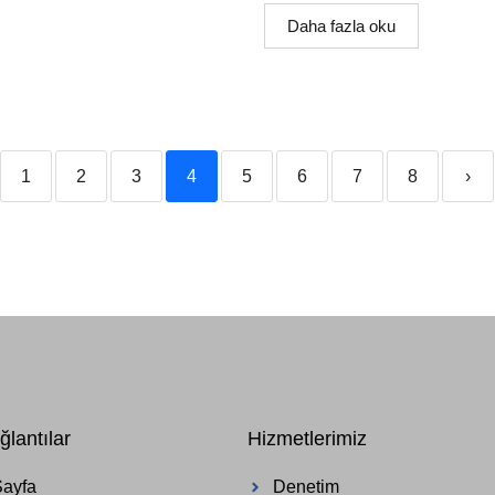
Daha fazla oku
1
2
3
4
5
6
7
8
›
ğlantılar
Hizmetlerimiz
Sayfa
Denetim