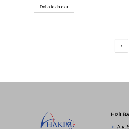
Daha fazla oku
‹
Hızlı Ba
Ana 