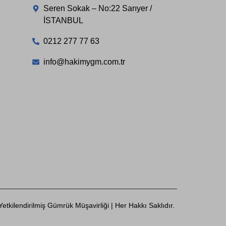
Seren Sokak – No:22 Sarıyer /
İSTANBUL
0212 277 77 63
info@hakimygm.com.tr
tkilendirilmiş Gümrük Müşavirliği | Her Hakkı Saklıdır.