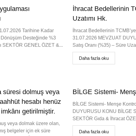
ygulaması
İhracat Bedellerinin
ı
Uzatımı Hk.
.07.2026 Tarihine Kadar
İhracat Bedellerinin TCMB’ye
Dönüşüm Desteğinde %3
31.07.2026 MEVZUAT DUYUR
ıldı SEKTÖR GENEL ÖZET &...
Satış Oranı (%35) – Süre Uz
Daha fazla oku
 süresi dolmuş veya
BİLGE Sistemi- Menşe
 taahhüt hesabı henüz
BİLGE Sistemi- Menşe Kontr
mkânı getirilmiştir.
DUYURUSU KONU BİLGE Siste
SEKTÖR Gıda & İhracat ÖZ
muş veya dolmak üzere olan,
ış belgeler için ek süre
Daha fazla oku