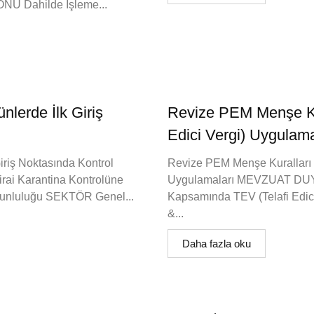
NU Dahilde İşleme...
nlerde İlk Giriş
Revize PEM Menşe Ku
Edici Vergi) Uygulama
Giriş Noktasında Kontrol
Revize PEM Menşe Kuralları 
 Karantina Kontrolüne
Uygulamaları MEVZUAT DU
orunluluğu SEKTÖR Genel...
Kapsamında TEV (Telafi Edi
&...
Daha fazla oku