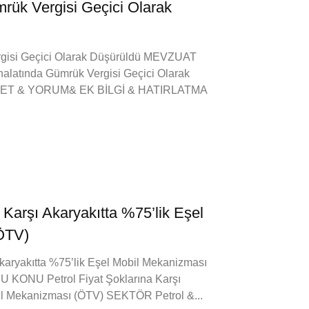
mrük Vergisi Geçici Olarak
rgisi Geçici Olarak Düşürüldü MEVZUAT
atında Gümrük Vergisi Geçici Olarak
ZET & YORUM& EK BİLGİ & HATIRLATMA
a Karşı Akaryakıtta %75’lik Eşel
ÖTV)
Akaryakıtta %75’lik Eşel Mobil Mekanizması
ONU Petrol Fiyat Şoklarına Karşı
bil Mekanizması (ÖTV) SEKTÖR Petrol &...