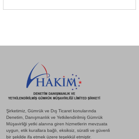
Şirketimiz, Gümrük ve Dış Ticaret konularında
Denetim, Danışmanlık ve Yetkilendirilmiş Gümrük
Müşavirliği yetki alanına giren hizmetlerin mevzuata
uygun, etik kurallara bağlı, eksiksiz, süratli ve güvenli
bir şekilde ifa etmek üzere teşekkül etmiştir.