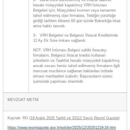
2-
Daha önce düzenlenmiş ve
ihracat taahhüt
hesabı müeyyideli kapatılmış
VRH İstisnası
Belgeleri için; Müeyyidesi
kısmen veya tamamen
tahsil edilmemiş
olan firmalara, Tebliğin yürürlüğe
girdiği tarihten itibaren
60 gün içinde Bakanlığa itiraz
etme hakkı
tanındı.
3-
VRH Belgeleri ve Belgesiz İhracat Kredilerinde
12 Ay Ek Süre imkanı sağlandı.
NOT: VRH İstisnası Belgesi sahibi ihracatçı
firmaların, Belgesiz ihracat kredisi kullanan
şirketlerin ve Taahhüt hesabı müeyyideli kapatılmış
ancak cezası henüz tahsil edilmemiş firmaların ilgili
mevzuat mucibince sağlanan haklardan istifade
etmesi menfaatleri icabıdır. Başvuruların süresi
içerisinde yapılması önemlidir.
MEVZUAT METNİ
Kaynak: RG (
19 Aralık 2025 Tarihli ve 33112 Sayılı Resmî Gazete
)
https://www.resmigazete.gov.tr/eskiler/2025/12/20251219-24.htm