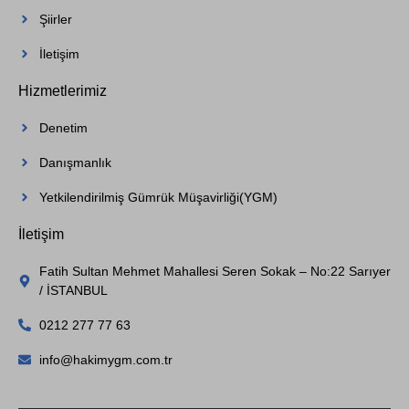
Şiirler
İletişim
Hizmetlerimiz
Denetim
Danışmanlık
Yetkilendirilmiş Gümrük Müşavirliği(YGM)
İletişim
Fatih Sultan Mehmet Mahallesi Seren Sokak – No:22 Sarıyer
/ İSTANBUL
0212 277 77 63
info@hakimygm.com.tr