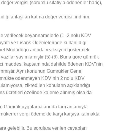
eğer vergisi (sorumlu sıfatıyla ödenenler hariç),
ndığı anlaşılan katma değer vergisi, indirim
ne verilecek beyannamelerle (1 -2 nolu KDV
yalti ve Lisans Ödemelerinde kullanıldığı
Genel Müdürlüğü anında reaksiyon göstermek
 yazılar yayımlamıştır (5)-(6). Buna göre gümrük
8 inci maddesi kapsamında dahilde ödenen KDV’nin
lınmıştır. Aynı konunun Gümrükler Genel
 Gümrükte ödenmeyen KDV’nin 2 nolu KDV
ılamıyorsa, zikredilen konuların açıklandığı
ans ücretleri özelinde kaleme alınmış olsa da
ının Gümrük uygulamalarında tam anlamıyla
mükerrer vergi ödemekle karşı karşıya kalmakta
 gelebilir. Bu sorulara verilen cevapları