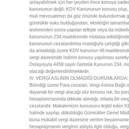
anlayabilmek için her şeyden önce konuya sadec
kanununun değil; KDV Kanununun konusu olup, 
mali mevzuatımızı da göz önünde bulundurmak ge
gümrükte vuku bulduğundan, eksikliğin tamamla
tesliminden sonra yapılan teftişte veya da mükel
kanununun 234.maddesinde mütalaa edildiğinden 
kanununun cezalandırma mantığıyla çeliştiği gib
da anlatıldığı üzere KDV kanunun 48.maddesinde
vergi dairesinde indirim konusu yapılması sureti
Dolayısıyla 4458 sayılı Gümrük Kanunun 234. mad
olacağı değerlendirilmektedir.
IV. VERGİ ASLININ OLMADIĞI DURUMLARDA;
Bilindiği üzere Para cezaları, Vergi Aslına Bağlı
dayanak bir vergi alacağı söz konusu ise, bu para
hesaplanmasında dikkate alındığı, ortada bir ver
cezalarıdır. Makalemizin konusunu teşkil eden 
halinde sayılıp, döküldüğü Gümrükler Genel Müdür
buna mukabil vergi dairesine verilen beyannamele
hesaplaşmanın verginin aslıyla ilgili olduğu, ve