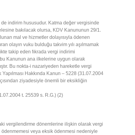
i de indirim hususudur. Katma değer vergisinde
eselesine bakılacak olursa, KDV Kanununun 29/1.
olunan mal ve hizmetler dolayısıyla ödenen
ğuran olayın vuku bulduğu takvim yılı aşılmamak
ikte takip eden fıkrada vergi indirimi
 bu Kanunun ana ilkelerine uygun olarak
ıştır. Bu nokta-i nazariyeden hareketle vergi
k Yapılması Hakkında Kanun – 5228 (31.07.2004
çısından ziyadesiyle önemli bir eksikliğin
7.2004 t. 25539 s. R.G.) (2)
ki vergilendirme dönemlerine ilişkin olarak vergi
 hiç ödenmemesi veya eksik ödenmesi nedeniyle