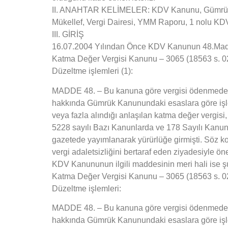
II. ANAHTAR KELİMELER: KDV Kanunu, Gümrük Ka
Mükellef, Vergi Dairesi, YMM Raporu, 1 nolu K
III. GİRİŞ
16.07.2004 Yılından Önce KDV Kanunun 48.Mad
Katma Değer Vergisi Kanunu – 3065 (18563 s. 02/
Düzeltme işlemleri (1):
MADDE 48. – Bu kanuna göre vergisi ödenmeden v
hakkında Gümrük Kanunundaki esaslara göre işlem y
veya fazla alındığı anlaşılan katma değer vergis
5228 sayılı Bazı Kanunlarda ve 178 Sayılı Kanu
gazetede yayımlanarak yürürlüğe girmişti. Söz
vergi adaletsizliğini bertaraf eden ziyadesiyle ö
KDV Kanununun ilgili maddesinin meri hali ise şu
Katma Değer Vergisi Kanunu – 3065 (18563 s. 02
Düzeltme işlemleri:
MADDE 48. – Bu kanuna göre vergisi ödenmeden v
hakkında Gümrük Kanunundaki esaslara göre işlem 