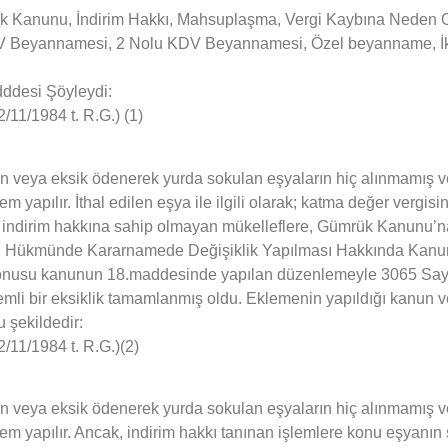
nunu, İndirim Hakkı, Mahsuplaşma, Vergi Kaybına Neden Olan 
DV Beyannamesi, 2 Nolu KDV Beyannamesi, Özel beyanname, İki
ddesi Şöyleydi:
11/1984 t. R.G.) (1)
eya eksik ödenerek yurda sokulan eşyaların hiç alınmamış ve
apılır. İthal edilen eşya ile ilgili olarak; katma değer vergis
i, indirim hakkına sahip olmayan mükelleflere, Gümrük Kanunu’n
n Hükmünde Kararnamede Değişiklik Yapılması Hakkında Kanun 
 konusu kanunun 18.maddesinde yapılan düzenlemeyle 3065 Sa
nemli bir eksiklik tamamlanmış oldu. Eklemenin yapıldığı kanun v
 şekildedir:
/11/1984 t. R.G.)(2)
eya eksik ödenerek yurda sokulan eşyaların hiç alınmamış ve
yapılır. Ancak, indirim hakkı tanınan işlemlere konu eşyanın s