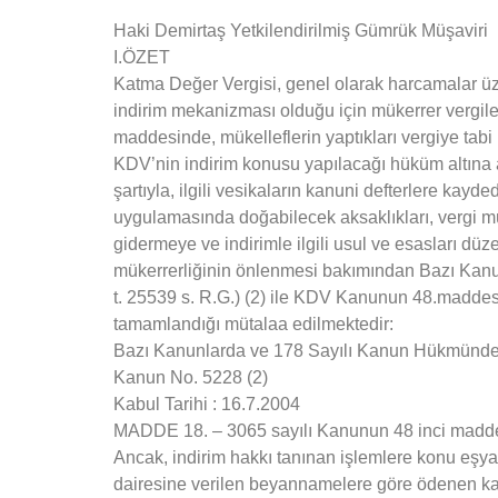
Haki Demirtaş Yetkilendirilmiş Gümrük Müşaviri
I.ÖZET
Katma Değer Vergisi, genel olarak harcamalar üze
indirim mekanizması olduğu için mükerrer vergil
maddesinde, mükelleflerin yaptıkları vergiye tab
KDV’nin indirim konusu yapılacağı hüküm altına a
şartıyla, ilgili vesikaların kanuni defterlere kayde
uygulamasında doğabilecek aksaklıkları, vergi m
gidermeye ve indirimle ilgili usul ve esasları düz
mükerrerliğinin önlenmesi bakımından Bazı Kan
t. 25539 s. R.G.) (2) ile KDV Kanunun 48.maddesin
tamamlandığı mütalaa edilmektedir:
Bazı Kanunlarda ve 178 Sayılı Kanun Hükmünde 
Kanun No. 5228 (2)
Kabul Tarihi : 16.7.2004
MADDE 18. – 3065 sayılı Kanunun 48 inci maddesi
Ancak, indirim hakkı tanınan işlemlere konu eşyan
dairesine verilen beyannamelere göre ödenen kat