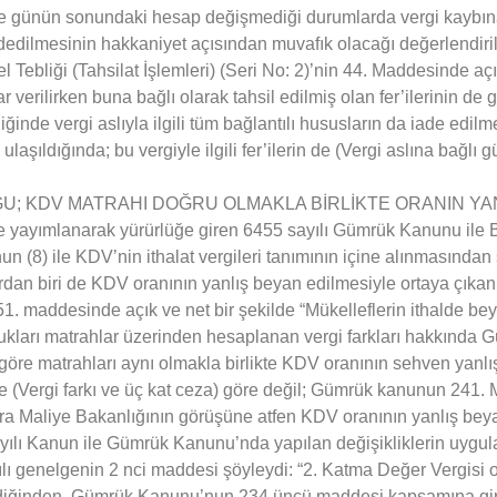
deyle günün sonundaki hesap değişmediği durumlarda vergi kaybın
edilmesinin hakkaniyet açısından muvafık olacağı değerlendiril
bliği (Tahsilat İşlemleri) (Seri No: 2)’nin 44. Maddesinde açı
 verilirken buna bağlı olarak tahsil edilmiş olan fer’ilerinin de
ğinde vergi aslıyla ilgili tüm bağlantılı hususların da iade edilm
 ulaşıldığında; bu vergiyle ilgili fer’ilerin de (Vergi aslına bağ
U; KDV MATRAHI DOĞRU OLMAKLA BİRLİKTE ORANIN YA
de yayımlanarak yürürlüğe giren 6455 sayılı Gümrük Kanunu i
 (8) ile KDV’nin ithalat vergileri tanımının içine alınmasından 
nlardan biri de KDV oranının yanlış beyan edilmesiyle ortaya ç
1. maddesinde açık ve net bir şekilde “Mükelleflerin ithalde be
buldukları matrahlar üzerinden hesaplanan vergi farkları hakkın
göre matrahları aynı olmakla birlikte KDV oranının sehven yanl
rgi farkı ve üç kat ceza) göre değil; Gümrük kanunun 241. M
sonra Maliye Bakanlığının görüşüne atfen KDV oranının yanlış 
ılı Kanun ile Gümrük Kanunu’nda yapılan değişikliklerin uygul
yılı genelgenin 2 nci maddesi şöyleydi: “2. Katma Değer Vergisi
tirmediğinden, Gümrük Kanunu’nun 234 üncü maddesi kapsamına 