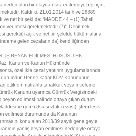
a neden olan bir olaydan söz edilemeyeceği için,
mektedir. Kaldı ki, 21.01.2014 tarih ve 28889
k ve net bir şekilde: “MADDE 44 – (1) Tahsil
 geri verilmesi gerekmektedir (7)”. Denilmek
esi gerektiği açık ve net bir şekilde hüküm altına
lı gündeme gelen cezaların da) kendiliğinden
NLIŞ BEYAN EDİLMESİ HUSUSU HK.
le Bazı Kanun ve Kanun Hükmünde
sonra, özellikle cezai yaptırım uygulamalarında
ıkan durumdur. Her ne kadar KDV Kanununun
yan ettikleri matrahla tahakkuk veya inceleme
da Gümrük Kanunu uyarınca Gümrük Vergisindeki
ış beyan edilmesi halinde ortaya çıkan durum
addesine göre (Usulsüzlük cezası) işlem tesis
beyan edilmesi durumunda da Kanunun
anmasını konu alan 2013/39 sayılı genelgeyle
 oranının yanlış beyan edilmesi nedeniyle ortaya
girmemektedir. Ancak yükümlünün KDV oranını