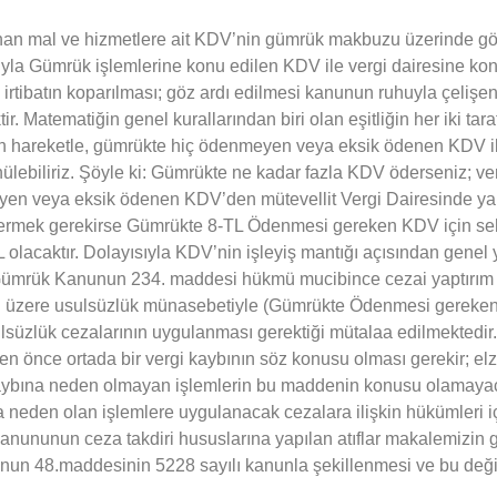
nan mal ve hizmetlere ait KDV’nin gümrük makbuzu üzerinde gös
sıyla Gümrük işlemlerine konu edilen KDV ile vergi dairesine ko
irtibatın koparılması; göz ardı edilmesi kanunun ruhuyla çelişen
. Matematiğin genel kurallarından biri olan eşitliğin her iki taraf
nden hareketle, gümrükte hiç ödenmeyen veya eksik ödenen KDV i
nülebiliriz. Şöyle ki: Gümrükte ne kadar fazla KDV öderseniz; ver
en veya eksik ödenen KDV’den mütevellit Vergi Dairesinde ya 
vermek gerekirse Gümrükte 8-TL Ödenmesi gereken KDV için se
 olacaktır. Dolayısıyla KDV’nin işleyiş mantığı açısından gene
ümrük Kanunun 234. maddesi hükmü mucibince cezai yaptırım uyg
ğı üzere usulsüzlük münasebetiyle (Gümrükte Ödenmesi gereken 
lsüzlük cezalarının uygulanması gerektiği mütalaa edilmekted
den önce ortada bir vergi kaybının söz konusu olması gerekir; elz
ybına neden olmayan işlemlerin bu maddenin konusu olamayacağ
neden olan işlemlere uygulanacak cezalara ilişkin hükümleri iç
nunun ceza takdiri hususlarına yapılan atıflar makalemizin gi
nun 48.maddesinin 5228 sayılı kanunla şekillenmesi ve bu deği