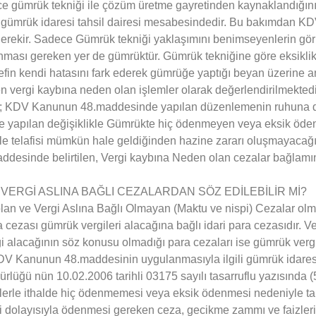
e gümrük tekniği ile çözüm üretme gayretinden kaynaklandığı
gümrük idaresi tahsil dairesi mesabesindedir. Bu bakımdan 
rekir. Sadece Gümrük tekniği yaklaşımını benimseyenlerin görü
nması gereken yer de gümrüktür. Gümrük tekniğine göre eksikl
lefin kendi hatasını fark ederek gümrüğe yaptığı beyan üzerine 
vergi kaybına neden olan işlemler olarak değerlendirilmektedi
i; KDV Kanunun 48.maddesinde yapılan düzenlemenin ruhuna da a
 yapılan değişiklikle Gümrükte hiç ödenmeyen veya eksik öden
yle telafisi mümkün hale geldiğinden hazine zararı oluşmayacağı
desinde belirtilen, Vergi kaybına Neden olan cezalar bağlamı
 VERGİ ASLINA BAĞLI CEZALARDAN SÖZ EDİLEBİLİR Mİ?
 olan ve Vergi Aslına Bağlı Olmayan (Maktu ve nispi) Cezalar olm
 cezası gümrük vergileri alacağına bağlı idari para cezasıdır. Ve
gi alacağının söz konusu olmadığı para cezaları ise gümrük vergi
KDV Kanunun 48.maddesinin uygulanmasıyla ilgili gümrük idare
lüğü nün 10.02.2006 tarihli 03175 sayılı tasarruflu yazısında 
rle ithalde hiç ödenmemesi veya eksik ödenmesi nedeniyle tahsil
rgi dolayısıyla ödenmesi gereken ceza, gecikme zammı ve faizler