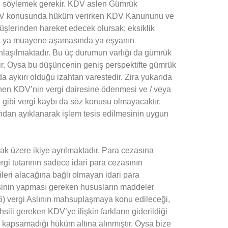
nı söylemek gerekir. KDV aslen Gümrük
KDV konusunda hüküm verirken KDV Kanununu ve
şlerinden hareket edecek olursak; eksiklik
ik ya muayene aşamasında ya eşyanın
anlaşılmaktadır. Bu üç durumun varlığı da gümrük
r. Oysa bu düşüncenin geniş perspektifte gümrük
ykırı olduğu izahtan varestedir. Zira yukarıda
en KDV’nin vergi dairesine ödenmesi ve / veya
 gibi vergi kaybı da söz konusu olmayacaktır.
ndan ayıklanarak işlem tesis edilmesinin uygun
ak üzere ikiye ayrılmaktadır. Para cezasına
rgi tutarının sadece idari para cezasının
leri alacağına bağlı olmayan idari para
sinin yapması gereken hususların maddeler
(5) vergi Aslının mahsuplaşmaya konu edileceği,
i gereken KDV’ye ilişkin farkların giderildiği
i kapsamadığı hüküm altına alınmıştır. Oysa bize