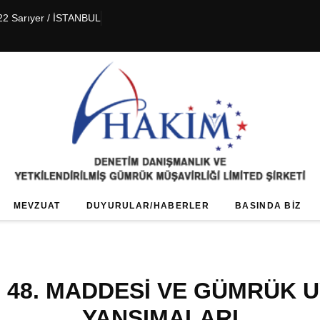
22 Sarıyer / İSTANBUL
MEVZUAT
DUYURULAR/HABERLER
BASINDA BIZ
 48. MADDESİ VE GÜMRÜK 
YANSIMALARI