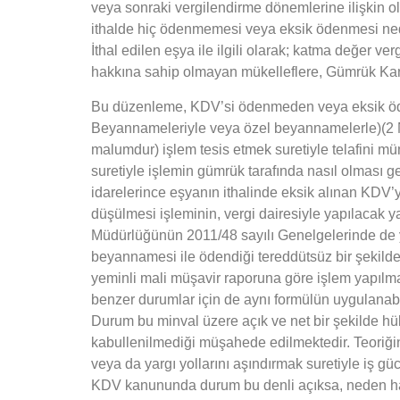
veya sonraki vergilendirme dönemlerine ilişkin o
ithalde hiç ödenmemesi veya eksik ödenmesi nede
İthal edilen eşya ile ilgili olarak; katma değer v
hakkına sahip olmayan mükelleflere, Gümrük Kan
Bu düzenleme, KDV’si ödenmeden veya eksik ödene
Beyannameleriyle veya özel beyannamelerle)(2 No
malumdur) işlem tesis etmek suretiyle telafini 
suretiyle işlemin gümrük tarafında nasıl olması g
idarelerince eşyanın ithalinde eksik alınan KDV
düşülmesi işleminin, vergi dairesiyle yapılacak 
Müdürlüğünün 2011/48 sayılı Genelgelerinde de
beyannamesi ile ödendiği tereddütsüz bir şekilde 
yeminli mali müşavir raporuna göre işlem yapılmas
benzer durumlar için de aynı formülün uygulanab
Durum bu minval üzere açık ve net bir şekilde h
kabullenilmediği müşahede edilmektedir. Teoriği
veya da yargı yollarını aşındırmak suretiyle iş g
KDV kanununda durum bu denli açıksa, neden hala 