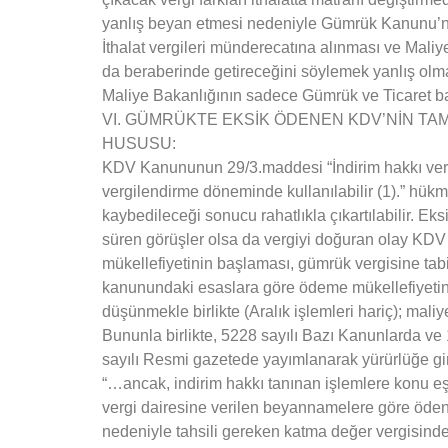
yanlış beyan etmesi nedeniyle Gümrük Kanunu’nu
İthalat vergileri münderecatına alınması ve Maliy
da beraberinde getireceğini söylemek yanlış olm
Maliye Bakanlığının sadece Gümrük ve Ticaret b
VI. GÜMRÜKTE EKSİK ÖDENEN KDV’NİN TA
HUSUSU:
KDV Kanununun 29/3.maddesi “İndirim hakkı vergiyi
vergilendirme döneminde kullanılabilir (1).” hükm
kaybedileceği sonucu rahatlıkla çıkartılabilir. Ek
süren görüşler olsa da vergiyi doğuran olay KD
mükellefiyetinin başlaması, gümrük vergisine ta
kanunundaki esaslara göre ödeme mükellefiyetinin
düşünmekle birlikte (Aralık işlemleri hariç); mali
Bununla birlikte, 5228 sayılı Bazı Kanunlarda 
sayılı Resmi gazetede yayımlanarak yürürlüğe
“…ancak, indirim hakkı tanınan işlemlere konu eş
vergi dairesine verilen beyannamelere göre öden
nedeniyle tahsili gereken katma değer vergisind