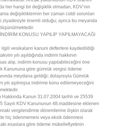
 her hangi bir değişiklik olmadan, KDV’nin
ama değişikliklerinin her zaman ciddi sorunları
si ziyadesiyle önemli olduğu; ayrıca bu meyanda
düşünülmektedir.
İNDİRİM KONUSU YAPILIP YAPILMAYACAĞI
gili vesikaların kanuni defterlere kaydedildiği
kvim yılı aşıldığında indirim hakkının
esas alıp, indirim konusu yapılabileceğini öne
rük Kanununa göre gümrük vergisi ödeme
 anında meydana geldiği; dolayısıyla Gümrük
m yılı aşılmışsa indirime konu edilemeyeceğini
lmektedir.
ı Hakkında Kanun 31.07.2004 tarihli ve 25539
065 Sayılı KDV Kanununun 48.maddesine eklenen
nraki vergilendirme dönemlerine ilişkin olarak
halde hiç ödenmemesi veya eksik ödenmesi
aki esaslara göre ödeme mükellefiyetinin