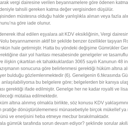
larak vergi dairesine verilen beyannamelere göre ödenen katma d
niyle tahsili gereken katma değer vergisinden düşülür.
ergisinden müstesna olduğu halde yanlışlıkla alınan veya fazla alı
unu’na göre iade olunur.
rek ithal edilen eşyalara ait KDV eksikliğinin, Vergi dairesi
lu beyannamenin aktif bir şekilde benzer özellikler taşıyan Ro
mümkün hale getirmiştir. Hatta bu yöndeki değişime Gümrükler 
erektiğine dair yol haritası mesabesinde genelgeler ve tasarruflu
’ye ilişkin çıkartılan ek tahakkuklardan 3065 sayılı Kanunun 4
yazışmanın sonucuna göre belirlenmesi gerektiği hüküm altına a
 yer bulduğu gözlemlenmektedir (6). Genelgenin 6.fıkrasında
anlaşılabiliyorsa bu belgelere göre; belgelerden bir kanıya ulaş
ı gerektiği ifade edilmiştir. Genelge her ne kadar royalti ve lis
ileceği mütalaa edilmektedir.
üküm altına alınmış olmakla birlikte, söz konusu KDV yaklaşım
n pratiğe dönüştürülememesi münasebetiyle birçok mükellef ya 
ücünü ve enerjisini heba etmeye mecbur bırakılmaktadır.
gümrük tarafında sorun devam ediyor? şeklinde sorular akıllara