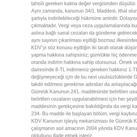
tahsili gereken katma değer vergisinden düşülür.
Aynı zamanda, kanunun 34/1. Maddesi, ithal olu
şartıyla indirilebileceği hükmüne amirdir. Dolayı
çıkmaktadır. Vergi veya ceza uygulamalarında bu 
aslına bağlı sanal cezaları da gündeme getirecektir
aynı sayının çıkarılması eşitliği bozmaz ilkesi
KDV’yi söz konusu eşitliğin iki tarafı olarak düşü
yapma hakkına sahipsiniz; gümrükte hiç ödenmey
oranda indirim hakkına sahip olursunuz. Örnek 
dairesinde 8-TL indirmeniz gereken hakkınız 1-TL
değişmeyeceği için de bu nevi usulsüzlüklerde G
takdir edilmesi gerekirse adından da anlaşılaca
Gümrük Kanunun 241. maddesinde belirtilen usu
belirtilen cezaların uygulanabilmesi için her şey
maddesinin gerekçesine bakıldığında da vergi ka
234- Bu madde ile başlayan bölüm, vergi kaybına 
KDV Kanunun işleyiş mekanizması ile Gümrük Kanu
çalışmanın asıl amacının 2004 yılında KDV Kanu
olduğunu ifade etmek isteriz.