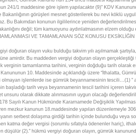
n 241/1 maddesine göre işlem yapılacaktır (9)” KDV Kanununda
e Bakanlığının görüşleri mesnet gösterilerek bu nevi köklü uygul
az. Bu Bakımdan konunun ilgililerince yeniden değerlendirilme
akanlığını değil; tüm kamuoyunu aydınlatmasının elzem olduğu 
MAMLANMASI VE TAMAMLANAN SÖZ KONUSU EKSİKLİĞİN 
 doğuran olayın vuku bulduğu takvim yılı aşılmamak şartıyla, il
üne amirdir. Bu maddeden vergiyi doğuran olayın gerçekleştiği ta
sik verginin tamamlanma tarihini, verginin doğduğu tarih olarak 
V Kanununun 10. Maddesinde açıklandığı üzere “İthalatta, Güm
bi olmayan işlemlerde ise gümrük beyannamesinin tescili…(1) ”
 başladığı tarih veya beyannamenin tescil tarihini içeren takvi
yet unsuru olarak dikkate alınmasının uygun olacağı değerlendiri
ve 178 Sayılı Kanun Hükmünde Kararnamede Değişiklik Yapılmas
 giren mezkur kanunun 18.maddesinde yapılan düzenlemeyle 3
yanın serbest dolaşıma girdiği tarihin içinde bulunduğu veya so
en katma değer vergisi (sorumlu sıfatıyla ödenenler hariç), it
en düşülür (2).” hükmü vergiyi doğuran olayın, gümrük kanunund