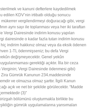
terilmek ve kanuni defterlere kaydedilmek
nu edilen KDV’nin irtibatlı olduğu sonucu
 mükerrer vergilendirmeyi doğuracağı gibi, vergi
ının aynı sayı ile toplanması veya her iki taraftan
le Vergi Dairesinde indirim konusu yapılan
gi dairesinde o kadar fazla tutarı indirim konusu
hiç indirim hakkınız olmaz veya da eksik ödenen
hven 1-TL ödenmişseniz; bu defa Vergi
l yekûn değişmeyecektir. Genel yekûn
ulanmaması gerektiği açıktır. İlla bir ceza
Verginin; Vergi Dairesinde ödenmesi gibi)
ir. Zira Gümrük Kanunun 234.maddesinde
emdir ve olmazsa olmaz şarttır. İlgili Kanun
ı açık ve net bir şekilde görülecektir. “Madde
ermektedir (3)”
rizgah bölümünü oluşturmakla birlikte bu
şikliğin gümrük uygulamalarına yansımaları