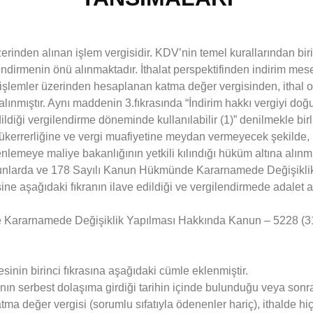
rinden alınan işlem vergisidir. KDV’nin temel kurallarından bir
endirmenin önü alınmaktadır. İthalat perspektifinden indirim m
i işlemler üzerinden hesaplanan katma değer vergisinden, ithal 
lınmıştır. Aynı maddenin 3.fıkrasında “İndirim hakkı vergiyi do
dildiği vergilendirme döneminde kullanılabilir (1)” denilmekle birl
ükerrerliğine ve vergi muafiyetine meydan vermeyecek şekilde,
enlemeye maliye bakanlığının yetkili kılındığı hüküm altına alınm
unlarda ve 178 Sayılı Kanun Hükmünde Kararnamede Değişikli
e aşağıdaki fıkranın ilave edildiği ve vergilendirmede adalet a
Kararnamede Değişiklik Yapılması Hakkında Kanun – 5228 (31.0
nin birinci fıkrasına aşağıdaki cümle eklenmiştir.
ın serbest dolaşıma girdiği tarihin içinde bulunduğu veya sonra
ma değer vergisi (sorumlu sıfatıyla ödenenler hariç), ithalde