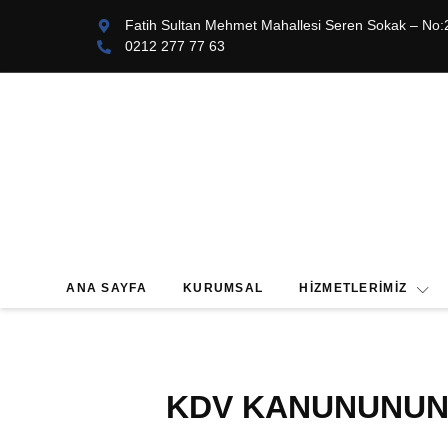
Fatih Sultan Mehmet Mahallesi Seren Sokak – No:
0212 277 77 63
ANA SAYFA
KURUMSAL
HIZMETLERIMIZ
KDV KANUNUNUN