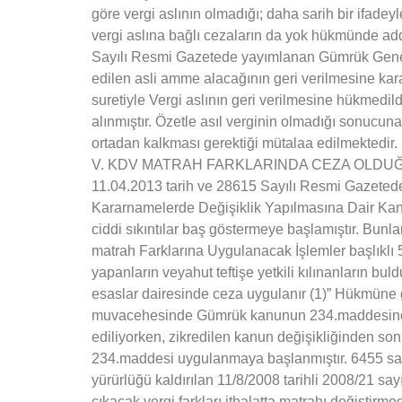
göre vergi aslının olmadığı; daha sarih bir ifa
vergi aslına bağlı cezaların da yok hükmünde add
Sayılı Resmi Gazetede yayımlanan Gümrük Genel Te
edilen asli amme alacağının geri verilmesine karar
suretiyle Vergi aslının geri verilmesine hükmedildi
alınmıştır. Özetle asıl verginin olmadığı sonucuna
ortadan kalkması gerektiği mütalaa edilmektedir.
V. KDV MATRAH FARKLARINDA CEZA OLDUĞ
11.04.2013 tarih ve 28615 Sayılı Resmi Gazete
Kararnamelerde Değişiklik Yapılmasına Dair Kanun
ciddi sıkıntılar baş göstermeye başlamıştır. Bu
matrah Farklarına Uygulanacak İşlemler başlıklı 5
yapanların veyahut teftişe yetkili kılınanların 
esaslar dairesinde ceza uygulanır (1)” Hükmüne 
muvacehesinde Gümrük kanunun 234.maddesine (Ve
ediliyorken, zikredilen kanun değişikliğinden 
234.maddesi uygulanmaya başlanmıştır. 6455 say
yürürlüğü kaldırılan 11/8/2008 tarihli 2008/21 sa
çıkacak vergi farkları ithalatta matrahı değiş