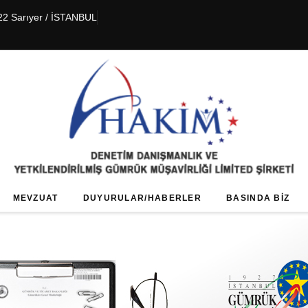
22 Sarıyer / İSTANBUL
MEVZUAT
DUYURULAR/HABERLER
BASINDA BIZ