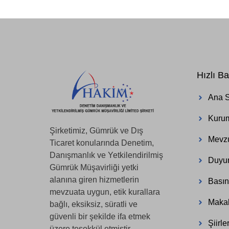
Hızlı Ba
Ana 
Kuru
Şirketimiz, Gümrük ve Dış
Mevz
Ticaret konularında Denetim,
Danışmanlık ve Yetkilendirilmiş
Duyur
Gümrük Müşavirliği yetki
alanına giren hizmetlerin
Basın
mevzuata uygun, etik kurallara
Makal
bağlı, eksiksiz, süratli ve
güvenli bir şekilde ifa etmek
Şiirle
üzere teşekkül etmiştir.