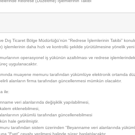
lerinde Redrese (Düzeltme) İşlemlerinin Takibi
e Dış Ticaret Bölge Müdürlüğü’nün “Redrese İşlemlerinin Takibi” konul
) işlemlerinin daha hızlı ve kontrollü şekilde yürütülmesine yönelik ye
larının operasyonel iş yükünün azaltılması ve redrese işlemlerindek
üreç uygulanacaktır.
ında muayene memuru tarafından yükümlüye elektronik ortamda düzeltm
irli alanların firma tarafından güncellenmesi mümkün olacaktır.
 ile:
name veri alanlarında değişiklik yapılabilmesi,
 kalem eklenebilmesi,
alanlarının yükümlü tarafından güncellenebilmesi
n hale getirilmiştir.
u tarafından sistem üzerinden “Beyanname veri alanlarında yükümlü
a “Evet” cevabı verilmesi halinde süreç başlatılacaktır.