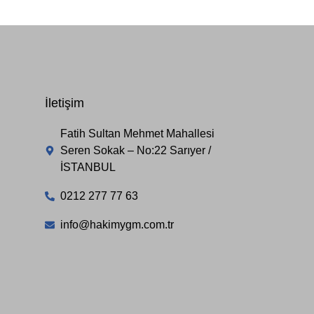
İletişim
Fatih Sultan Mehmet Mahallesi
Seren Sokak – No:22 Sarıyer /
İSTANBUL
0212 277 77 63
info@hakimygm.com.tr