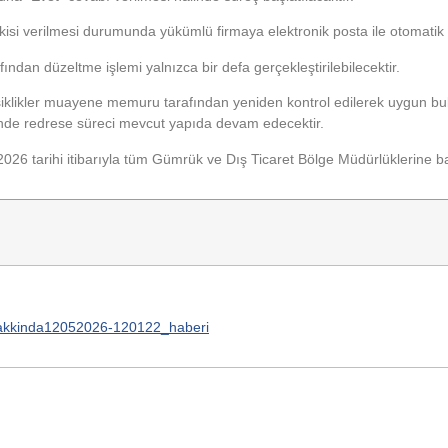
si verilmesi durumunda yükümlü firmaya elektronik posta ile otomatik b
ndan düzeltme işlemi yalnızca bir defa gerçekleştirilebilecektir.
iklikler muayene memuru tarafından yeniden kontrol edilerek uygun b
nde redrese süreci mevcut yapıda devam edecektir.
26 tarihi itibarıyla tüm Gümrük ve Dış Ticaret Bölge Müdürlüklerine ba
i-hakkinda12052026-120122_haberi