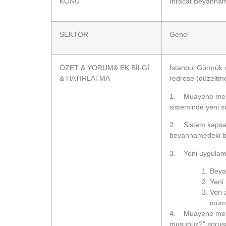
KONU
İhracat Beyanname
SEKTÖR
Genel
ÖZET & YORUM& EK BİLGİ
İstanbul Gümrük v
& HATIRLATMA
redrese (düzeltme
1. Muayene memur
sisteminde yeni s
2. Sistem kapsam
beyannamedeki bel
3. Yeni uygulama
Beyan
Yeni
Veri 
mümkü
4. Muayene memur
musunuz?” sorusun