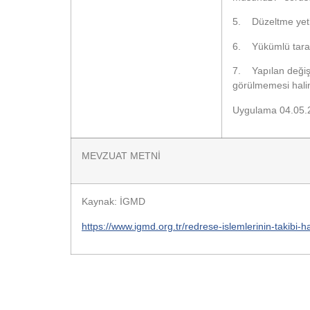
5. Düzeltme yetki
6. Yükümlü tarafı
7. Yapılan değiş
görülmemesi hali
Uygulama 04.05.20
MEVZUAT METNİ
Kaynak: İGMD
https://www.igmd.org.tr/redrese-islemlerinin-takib