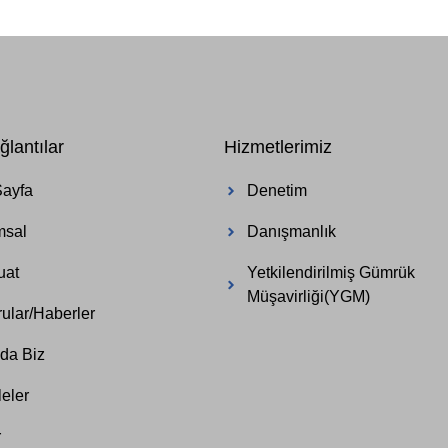
ğlantılar
Hizmetlerimiz
Sayfa
Denetim
msal
Danışmanlık
uat
Yetkilendirilmiş Gümrük
Müşavirliği(YGM)
ular/Haberler
da Biz
eler
r