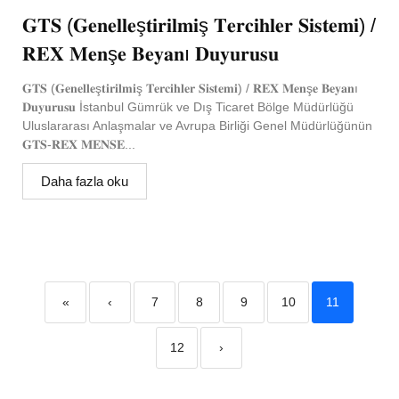
𝐆𝐓𝐒 (𝐆𝐞𝐧𝐞𝐥𝐥𝐞ş𝐭𝐢𝐫𝐢𝐥𝐦𝐢ş 𝐓𝐞𝐫𝐜𝐢𝐡𝐥𝐞𝐫 𝐒𝐢𝐬𝐭𝐞𝐦𝐢) /
𝐑𝐄𝐗 𝐌𝐞𝐧ş𝐞 𝐁𝐞𝐲𝐚𝐧ı 𝐃𝐮𝐲𝐮𝐫𝐮𝐬𝐮
𝐆𝐓𝐒 (𝐆𝐞𝐧𝐞𝐥𝐥𝐞ş𝐭𝐢𝐫𝐢𝐥𝐦𝐢ş 𝐓𝐞𝐫𝐜𝐢𝐡𝐥𝐞𝐫 𝐒𝐢𝐬𝐭𝐞𝐦𝐢) / 𝐑𝐄𝐗 𝐌𝐞𝐧ş𝐞 𝐁𝐞𝐲𝐚𝐧ı
𝐃𝐮𝐲𝐮𝐫𝐮𝐬𝐮 İstanbul Gümrük ve Dış Ticaret Bölge Müdürlüğü
Uluslararası Anlaşmalar ve Avrupa Birliği Genel Müdürlüğünün
𝐆𝐓𝐒-𝐑𝐄𝐗 𝐌𝐄𝐍𝐒𝐄...
Daha fazla oku
«
‹
7
8
9
10
11
12
›