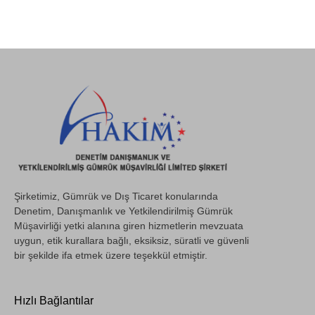
Şirketimiz, Gümrük ve Dış Ticaret konularında
Denetim, Danışmanlık ve Yetkilendirilmiş Gümrük
Müşavirliği yetki alanına giren hizmetlerin mevzuata
uygun, etik kurallara bağlı, eksiksiz, süratli ve güvenli
bir şekilde ifa etmek üzere teşekkül etmiştir.
Hızlı Bağlantılar