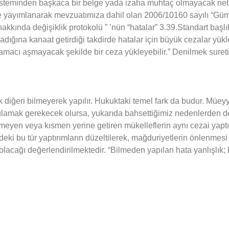
teminden başkaca bir belge yada izaha muhtaç olmayacak netl
yayımlanarak mevzuatımıza dahil olan 2006/10160 sayılı “Gümrük
hakkında değişiklik protokolü ” ’nün “hatalar” 3.39.Standart başl
adığına kanaat getirdiği takdirde hatalar için büyük cezalar yük
acı aşmayacak şekilde bir ceza yükleyebilir.” Denilmek suretiyl
rek diğeri bilmeyerek yapılır. Hukuktaki temel fark da budur. Müe
mak gerekecek olursa, yukarıda bahsettiğimiz nedenlerden dolay
rmeyen veya kısmen yerine getiren mükelleflerin aynı cezai yap
hindeki bu tür yaptırımların düzeltilerek, mağduriyetlerin önlenm
acağı değerlendirilmektedir. “Bilmeden yapılan hata yanlışlık; bi