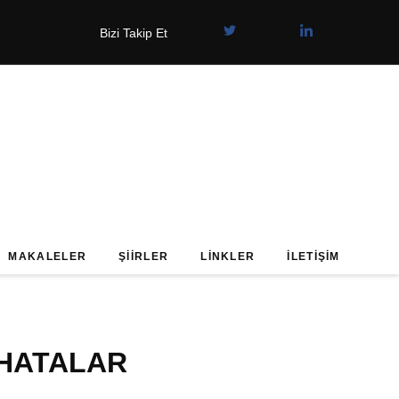
Bizi Takip Et
MAKALELER
ŞIIRLER
LINKLER
İLETIŞIM
 HATALAR