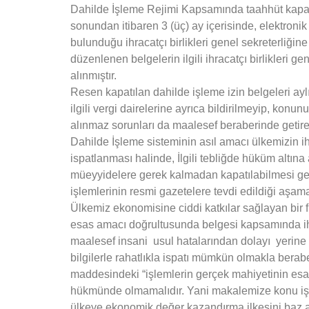
Dahilde İşleme Rejimi Kapsamında taahhüt kapatm
sonundan itibaren 3 (üç) ay içerisinde, elektronik
bulunduğu ihracatçı birlikleri genel sekreterliğ
düzenlenen belgelerin ilgili ihracatçı birlikleri
alınmıştır.
Resen kapatılan dahilde işleme izin belgeleri ay
ilgili vergi dairelerine ayrıca bildirilmeyip, kon
alınmaz sorunları da maalesef beraberinde getire
Dahilde İşleme sisteminin asıl amacı ülkemizin ihr
ispatlanması halinde, İlgili tebliğde hüküm altı
müeyyidelere gerek kalmadan kapatılabilmesi gere
işlemlerinin resmi gazetelere tevdi edildiği aşama
Ülkemiz ekonomisine ciddi katkılar sağlayan bir 
esas amacı doğrultusunda belgesi kapsamında ihra
maalesef insani usul hatalarından dolayı yerine g
bilgilerle rahatlıkla ispatı mümkün olmakla ber
maddesindeki “işlemlerin gerçek mahiyetinin esas
hükmünde olmamalıdır. Yani makalemize konu işlemi
ülkeye ekonomik değer kazandırma ilkesini baz a