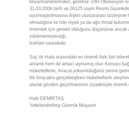
beyannamelerinden, gerekse DIR Otomasyon sis
31.03.2006 tarih ve 26125 sayılı Resmi Gazetede 
uyumlaştırılmasına ilişkin uluslararası sözleşme 
olmadığına ve hile niyeti ya da ağır ihmal bulunm
önlemek için gerekli olduğunu düşünürse ancak am
yüklenemeyeceği,
İzahtan varestedir.
Suç ile Hata arasındaki en önemli fark: biri bile
anlamlı hem de amacı aşmamış olur. Konuyu bağla
mükelleflerle, ihracat yükümlülüğünü yerine geti
fiili ihracatını gerçekleştiren mükelleflerin aley
olarak gözden geçirilmesinin ziyadesiyle önemli ol
Haki DEMİRTAŞ
Yetkilendirilmiş Gümrük Müşaviri