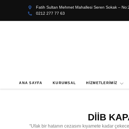
Fatih Sultan Mehmet Mahallesi Seren Sokak – No:
0212 277 77 63
ANA SAYFA
KURUMSAL
HIZMETLERIMIZ
DİİB KA
“Ufak bir hatanın cezasını kıyamete kadar çekece