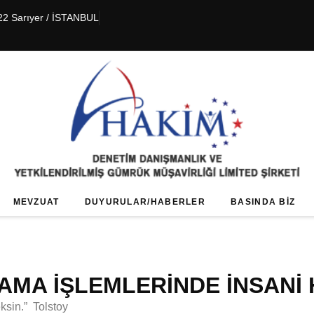
22 Sarıyer / İSTANBUL
MEVZUAT
DUYURULAR/HABERLER
BASINDA BIZ
PAMA İŞLEMLERİNDE İNSANİ
ksin.” Tolstoy