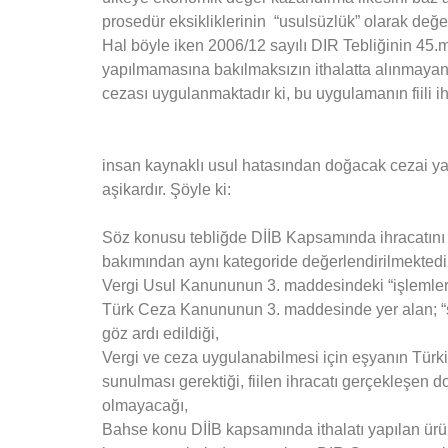
prosedür eksikliklerinin “usulsüzlük” olarak değ
Hal böyle iken 2006/12 sayılı DIR Tebliğinin 45.ma
yapılmamasına bakılmaksızın ithalatta alınmayan 
cezası uygulanmaktadır ki, bu uygulamanın fiili i
insan kaynaklı usul hatasından doğacak cezai yap
aşikardır. Şöyle ki:
Söz konusu tebliğde DİİB Kapsamında ihracatını fi
bakımından aynı kategoride değerlendirilmektedi
Vergi Usul Kanununun 3. maddesindeki “işlemlerin
Türk Ceza Kanununun 3. maddesinde yer alan; “suç
göz ardı edildiği,
Vergi ve ceza uygulanabilmesi için eşyanın Tü
sunulması gerektiği, fiilen ihracatı gerçekleşen 
olmayacağı,
Bahse konu DİİB kapsamında ithalatı yapılan ürünl