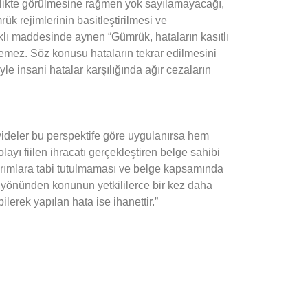
ikte görülmesine rağmen yok sayılamayacağı,
 rejimlerinin basitleştirilmesi ve
ıklı maddesinde aynen “Gümrük, hataların kasıtlı
lemez. Söz konusu hataların tekrar edilmesini
e insani hatalar karşılığında ağır cezaların
yyideler bu perspektife göre uygulanırsa hem
ı fiilen ihracatı gerçekleştiren belge sahibi
tırımlara tabi tutulmaması ve belge kapsamında
esi yönünden konunun yetkililerce bir kez daha
lerek yapılan hata ise ihanettir.”