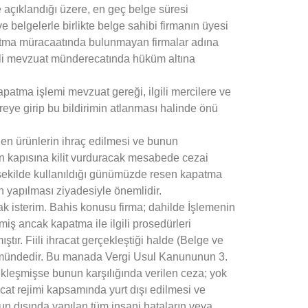
açıklandığı üzere, en geç belge süresi
e belgelerle birlikte belge sahibi firmanın üyesi
apatma müracaatında bulunmayan firmalar adına
lgili mevzuat münderecatında hüküm altına
patma işlemi mevzuat gereği, ilgili mercilere ve
vreye girip bu bildirimin atlanması halinde önü
ilen ürünlerin ihraç edilmesi ve bunun
ın kapısına kilit vurduracak mesabede cezai
r şekilde kullanıldığı günümüzde resen kapatma
in yapılması ziyadesiyle önemlidir.
k isterim. Bahis konusu firma; dahilde İşlemenin
ş ancak kapatma ile ilgili prosedürleri
ır. Fiili ihracat gerçekleştiği halde (Belge ve
hükmündedir. Bu manada Vergi Usul Kanununun 3.
ekleşmişse bunun karşılığında verilen ceza; yok
cat rejimi kapsamında yurt dışı edilmesi ve
n dışında yapılan tüm insani hataların veya