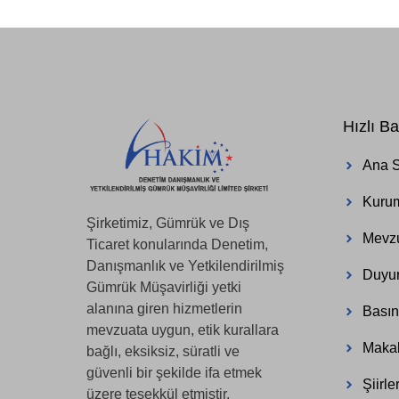
Hızlı Ba
Ana 
Kuru
Şirketimiz, Gümrük ve Dış
Mevz
Ticaret konularında Denetim,
Danışmanlık ve Yetkilendirilmiş
Duyur
Gümrük Müşavirliği yetki
alanına giren hizmetlerin
Basın
mevzuata uygun, etik kurallara
Makal
bağlı, eksiksiz, süratli ve
güvenli bir şekilde ifa etmek
Şiirle
üzere teşekkül etmiştir.