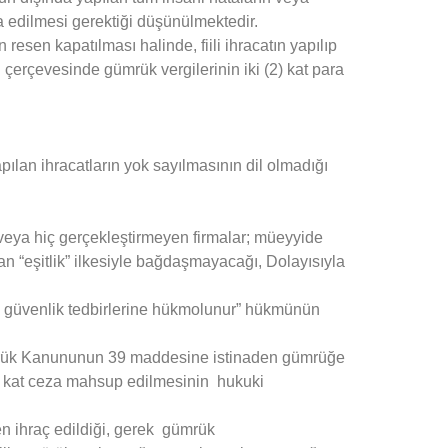
a edilmesi gerektiği düşünülmektedir.
resen kapatılması halinde, fiili ihracatın yapılıp
çerçevesinde gümrük vergilerinin iki (2) kat para
ılan ihracatların yok sayılmasının dil olmadığı
 veya hiç gerçekleştirmeyen firmalar; müeyyide
 “eşitlik” ilkesiyle bağdaşmayacağı, Dolayısıyla
 ve güvenlik tedbirlerine hükmolunur” hükmünün
ümrük Kanununun 39 maddesine istinaden gümrüğe
ki) kat ceza mahsup edilmesinin hukuki
en ihraç edildiği, gerek gümrük