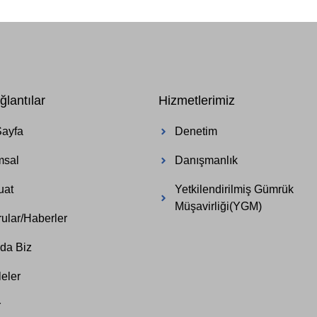
ğlantılar
Hizmetlerimiz
Sayfa
Denetim
msal
Danışmanlık
uat
Yetkilendirilmiş Gümrük
Müşavirliği(YGM)
ular/Haberler
da Biz
eler
r