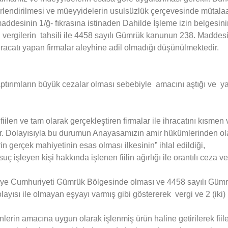
erlendirilmesi ve müeyyidelerin usulsüzlük çerçevesinde mütala
ddesinin 1/ğ- fıkrasına istinaden Dahilde İşleme izin belgesinin 
vergilerin tahsili ile 4458 sayılı Gümrük kanunun 238. Maddesi 
hracatı yapan firmalar aleyhine adil olmadığı düşünülmektedir.
tırımların büyük cezalar olması sebebiyle amacını aştığı ve yap
ilen ve tam olarak gerçekleştiren firmalar ile ihracatını kısmen
r. Dolayısıyla bu durumun Anayasamızın amir hükümlerinden olan
 gerçek mahiyetinin esas olması ilkesinin” ihlal edildiği,
 işleyen kişi hakkında işlenen fiilin ağırlığı ile orantılı ceza
rkiye Cumhuriyeti Gümrük Bölgesinde olması ve 4458 sayılı G
dolayısı ile olmayan eşyayı varmış gibi göstererek vergi ve 2 (i
erin amacına uygun olarak işlenmiş ürün haline getirilerek fiil