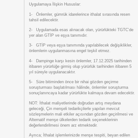
Uygulamaya İlişkin Hususlar:
1- Önlemler, gümrük idarelerince ithalat sırasında resen
tahsil edilecektir.
2- Uygulamada esas alınacak olan, yürürlükteki TGTC’de
yer alan GTİP ve eşya tanımıdır.
3- GTİP veya eşya tanımında yapılabilecek değişiklikler,
önlemlerin uygulanmasına engel teşkil etmez.
4- Dampinge karşı kesin önlemler, 17.12.2025 tarihinden
itibaren yürürlüğe girmiş olup yürürlük tarihinden itibaren 5
yıl süreyle uygulanacaktır.
5- Süre bitiminden önce bir nihai gözden geçirme
soruşturması başlatılması hâlinde, önlemler soruşturma
sonuçlanıncaya kadar yürürlükte kalmaya devam edecektir.
NOT:
İthalat maliyetlerinde doğrudan artış meydana
geleceği, Çin menşeli tedarikçilerle yapılan mevcut
sözleşmelerin mali etkiler açısından gözden geçirilmesi ve
Alternatif menşe ülkelerden tedarik seçeneklerinin
değerlendirilmesi önem arz etmektedir.
Ayrıca; İthalat işlemlerinizde menşe tespiti, beyan edilen