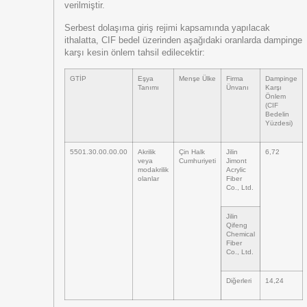
verilmiştir.
Serbest dolaşıma giriş rejimi kapsamında yapılacak
ithalatta, CIF bedel üzerinden aşağıdaki oranlarda dampinge
karşı kesin önlem tahsil edilecektir:
GTİP
Eşya
Menşe Ülke
Firma
Dampinge
Tanımı
Ünvanı
Karşı
Önlem
(CIF
Bedelin
Yüzdesi)
5501.30.00.00.00
Akrilik
Çin Halk
Jilin
6,72
veya
Cumhuriyeti
Jimont
modakrilik
Acrylic
olanlar
Fiber
Co., Ltd.
Jilin
Qifeng
Chemical
Fiber
Co., Ltd.
Diğerleri
14,24