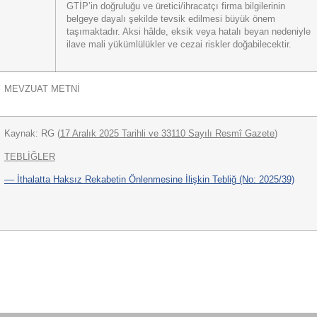
GTİP’in doğruluğu ve üretici/ihracatçı firma bilgilerinin
belgeye dayalı şekilde tevsik edilmesi büyük önem
taşımaktadır. Aksi hâlde, eksik veya hatalı beyan nedeniyle
ilave mali yükümlülükler ve cezai riskler doğabilecektir.
MEVZUAT METNİ
Kaynak: RG (
17 Aralık 2025 Tarihli ve 33110 Sayılı Resmî Gazete
)
TEBLİĞLER
–– İthalatta Haksız Rekabetin Önlenmesine İlişkin Tebliğ (No: 2025/39)