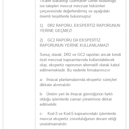
Ticaret Bakanlığı Gümrükler Genel Müdürlüğü
ise talepleri mevcut mevzuat hükümleri
çerçevesinde değerlendirmiş ve aşağıdaki
önemli tespitlerde bulunmuştur:
1) DR2 RAPORU, EKSPERTİZ RAPORUNUN
YERİNE GEÇMEZ!
2) GC2 RAPORU DA EKSPERTİZ
RAPORUNUN YERİNE KULLANILAMAZ!
Sonuç olarak; DR2 ve GC2 raporları ancak kendi
özel mevzuat kapsamlarında kullanılabilecek
olup, ekspertiz raporunun alternatifi olarak kabul
edilmemektedir. Bu nedenle firmalarımızın
a- İhracat planlamalarında ekspertiz süreçleri
dikkate alınmalıdır.
b- Üretim yeri ile ihracat gümrüğünün farklı
olduğu işlemlerde zaman yönetimine dikkat
edilmelidir.
c- Kod-3 ve Kod-5 kapsamındaki işlemlerde
mevcut ekspertiz zorunluluğunun devam ettiği
unutulmamalıdır.