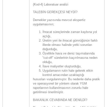
(Kod-4) Laboratuar analizi
TALEBİN GEREKÇESİ NEYDİ?
Dernekler yazısında mevcut ekspertiz
uygulamasının;
İhracat süreçlerinde zaman kaybına yol
açtığı,
Üretim yeri ile ihracat gümrüğünün farklı
illerde olması halinde yetki sorunları
doğurduğu,
Özellikle hava ve deniz taşımalarında
“cut-off” sürelerinin kaçırılmasına neden
olduğu,
İlave maliyetler oluşturduğu,
Uygulamanın rutin hale gelerek etkin
kontrol amacından uzaklaştığı
hususları vurgulanmıştır. Bu nedenle daha pratik
ve operasyonel bir yöntem olarak YGM
raporlarının kullanılmasının zorunlu hale
getirilmesi önerilmiştir.
BAKANLIK CEVABINDA NE DENİLDİ?