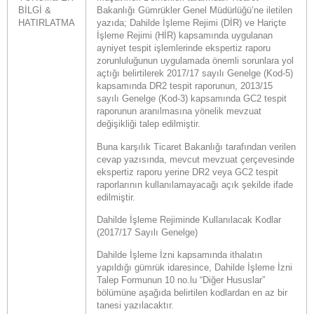
BİLGİ
&
Bakanlığı Gümrükler Genel Müdürlüğü’ne iletilen
HATIRLATMA
yazıda; Dahilde İşleme Rejimi (DİR) ve Hariçte
İşleme Rejimi (HİR) kapsamında uygulanan
ayniyet tespit işlemlerinde ekspertiz raporu
zorunluluğunun uygulamada önemli sorunlara yol
açtığı belirtilerek 2017/17 sayılı Genelge (Kod-5)
kapsamında DR2 tespit raporunun, 2013/15
sayılı Genelge (Kod-3) kapsamında GC2 tespit
raporunun aranılmasına yönelik mevzuat
değişikliği talep edilmiştir.
Buna karşılık Ticaret Bakanlığı tarafından verilen
cevap yazısında, mevcut mevzuat çerçevesinde
ekspertiz raporu yerine DR2 veya GC2 tespit
raporlarının kullanılamayacağı açık şekilde ifade
edilmiştir.
Dahilde İşleme Rejiminde Kullanılacak Kodlar
(2017/17 Sayılı Genelge)
Dahilde İşleme İzni kapsamında ithalatın
yapıldığı gümrük idaresince, Dahilde İşleme İzni
Talep Formunun 10 no.lu “Diğer Hususlar”
bölümüne aşağıda belirtilen kodlardan en az bir
tanesi yazılacaktır.