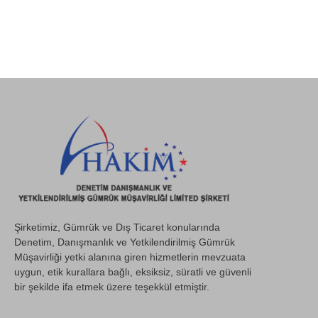
Şirketimiz, Gümrük ve Dış Ticaret konularında
Denetim, Danışmanlık ve Yetkilendirilmiş Gümrük
Müşavirliği yetki alanına giren hizmetlerin mevzuata
uygun, etik kurallara bağlı, eksiksiz, süratli ve güvenli
bir şekilde ifa etmek üzere teşekkül etmiştir.