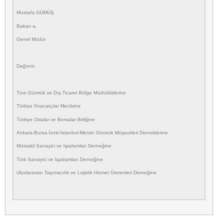
Mustafa GÜMÜŞ
Bakan a.
Genel Müdür
Dağıtım:
Tüm Gümrük ve Dış Ticaret Bölge Müdürlüklerine
Türkiye İhracatçılar Meclisine
Türkiye Odalar ve Borsalar Birliğine
Ankara-Bursa-İzmir-İstanbul-Mersin Gümrük Müşavirleri Derneklerine
Müstakil Sanayici ve İşadamları Derneğine
Türk Sanayici ve İşadamları Derneğine
Uluslararası Taşımacılık ve Lojistik Hizmet Üretenleri Derneğine