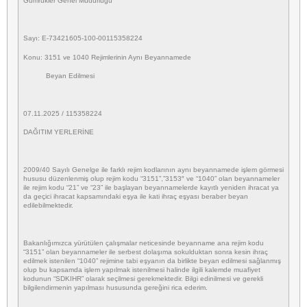
Gümrükler Genel Müdürlüğü
Sayı: E-73421605-100-00115358224
Konu: 3151 ve 1040 Rejimlerinin Aynı Beyannamede
Beyan Edilmesi
07.11.2025 / 115358224
DAĞITIM YERLERİNE
2009/40 Sayılı Genelge ile farklı rejim kodlarının aynı beyannamede işlem görmesi
hususu düzenlenmiş olup rejim kodu “3151”,”3153″ ve “1040” olan beyannameler
ile rejim kodu “21” ve “23” ile başlayan beyannamelerde kayıtlı yeniden ihracat ya
da geçici ihracat kapsamındaki eşya ile kati ihraç eşyası beraber beyan
edilebilmektedir.
Bakanlığımızca yürütülen çalışmalar neticesinde beyanname ana rejim kodu
“3151” olan beyannameler ile serbest dolaşıma sokulduktan sonra kesin ihraç
edilmek istenilen “1040” rejimine tabi eşyanın da birlikte beyan edilmesi sağlanmış
olup bu kapsamda işlem yapılmak istenilmesi halinde ilgili kalemde muafiyet
kodunun “SDKIHR” olarak seçilmesi gerekmektedir. Bilgi edinilmesi ve gerekli
bilgilendirmenin yapılması hususunda gereğini rica ederim.