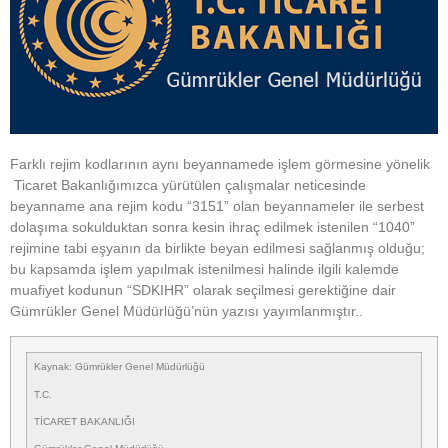
Farklı rejim kodlarının aynı beyannamede işlem görmesine yönelik
Ticaret Bakanlığımızca yürütülen çalışmalar neticesinde
beyanname ana rejim kodu “3151” olan beyannameler ile serbest
dolaşıma sokulduktan sonra kesin ihraç edilmek istenilen “1040”
rejimine tabi eşyanın da birlikte beyan edilmesi sağlanmış olduğu;
bu kapsamda işlem yapılmak istenilmesi halinde ilgili kalemde
muafiyet kodunun “SDKIHR” olarak seçilmesi gerektiğine dair
Gümrükler Genel Müdürlüğü’nün yazısı yayımlanmıştır..
Kaynak: Gümrükler Genel Müdürlüğü
T.C.
TİCARET BAKANLIĞI