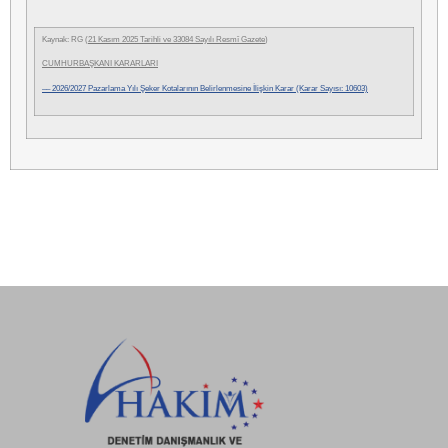
Kaynak: RG (
21 Kasım 2025 Tarihli ve 33084 Sayılı Resmî Gazete
)
CUMHURBAŞKANI KARARLARI
–– 2026/2027 Pazarlama Yılı Şeker Kotalarının Belirlenmesine İlişkin Karar (Karar Sayısı: 10603)