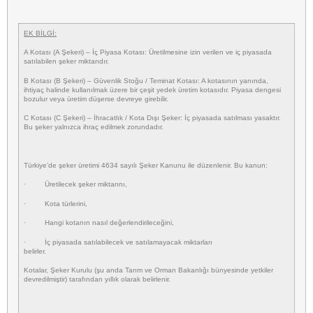
EK BİLGİ:
A Kotası (A Şekeri) – İç Piyasa Kotası: Üretilmesine izin verilen ve iç piyasada
satılabilen şeker miktarıdır.
B Kotası (B Şekeri) – Güvenlik Stoğu / Teminat Kotası: A kotasının yanında,
ihtiyaç halinde kullanılmak üzere bir çeşit yedek üretim kotasıdır. Piyasa dengesi
bozulur veya üretim düşerse devreye girebilir.
C Kotası (C Şekeri) – İhracatlık / Kota Dışı Şeker: İç piyasada satılması yasaktır.
Bu şeker yalnızca ihraç edilmek zorundadır.
Türkiye’de şeker üretimi
4634 sayılı Şeker Kanunu
ile düzenlenir. Bu kanun:
· Üretilecek şeker miktarını,
· Kota türlerini,
· Hangi kotanın nasıl değerlendirileceğini,
· İç piyasada satılabilecek ve satılamayacak miktarları
belirler.
Kotalar,
Şeker Kurulu
(şu anda Tarım ve Orman Bakanlığı bünyesinde yetkiler
devredilmiştir) tarafından yıllık olarak belirlenir.