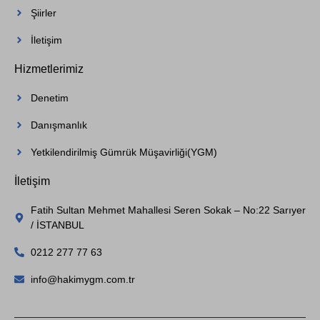
Şiirler
İletişim
Hizmetlerimiz
Denetim
Danışmanlık
Yetkilendirilmiş Gümrük Müşavirliği(YGM)
İletişim
Fatih Sultan Mehmet Mahallesi Seren Sokak – No:22 Sarıyer
/ İSTANBUL
0212 277 77 63
info@hakimygm.com.tr